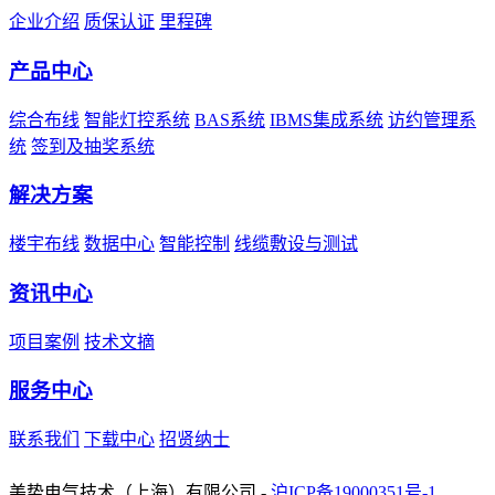
企业介绍
质保认证
里程碑
产品中心
综合布线
智能灯控系统
BAS系统
IBMS集成系统
访约管理系
统
签到及抽奖系统
解决方案
楼宇布线
数据中心
智能控制
线缆敷设与测试
资讯中心
项目案例
技术文摘
服务中心
联系我们
下载中心
招贤纳士
友情链接：
UCS优势·中国
美势电气技术（上海）有限公司 -
沪ICP备19000351号-1