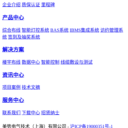
企业介绍
质保认证
里程碑
产品中心
综合布线
智能灯控系统
BAS系统
IBMS集成系统
访约管理系
统
签到及抽奖系统
解决方案
楼宇布线
数据中心
智能控制
线缆敷设与测试
资讯中心
项目案例
技术文摘
服务中心
联系我们
下载中心
招贤纳士
友情链接：
UCS优势·中国
美势电气技术（上海）有限公司 -
沪ICP备19000351号-1