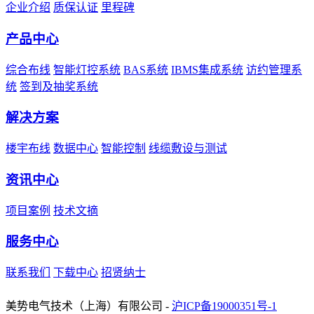
企业介绍
质保认证
里程碑
产品中心
综合布线
智能灯控系统
BAS系统
IBMS集成系统
访约管理系
统
签到及抽奖系统
解决方案
楼宇布线
数据中心
智能控制
线缆敷设与测试
资讯中心
项目案例
技术文摘
服务中心
联系我们
下载中心
招贤纳士
友情链接：
UCS优势·中国
美势电气技术（上海）有限公司 -
沪ICP备19000351号-1