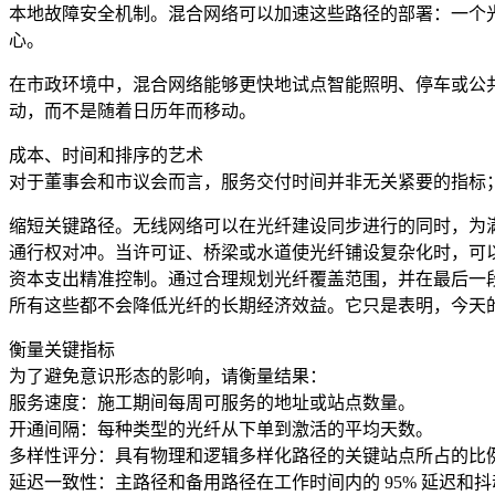
本地故障安全机制。混合网络可以加速这些路径的部署：一个
心。
在市政环境中，混合网络能够更快地试点智能照明、停车或公
动，而不是随着日历年而移动。
成本、时间和排序的艺术
对于董事会和市议会而言，服务交付时间并非无关紧要的指标
缩短关键路径。无线网络可以在光纤建设同步进行的同时，为
通行权对冲。当许可证、桥梁或水道使光纤铺设复杂化时，可
资本支出精准控制。通过合理规划光纤覆盖范围，并在最后一
所有这些都不会降低光纤的长期经济效益。它只是表明，今天
衡量关键指标
为了避免意识形态的影响，请衡量结果：
服务速度：施工期间每周可服务的地址或站点数量。
开通间隔：每种类型的光纤从下单到激活的平均天数。
多样性评分：具有物理和逻辑多样化路径的关键站点所占的比
延迟一致性：主路径和备用路径在工作时间内的 95% 延迟和抖