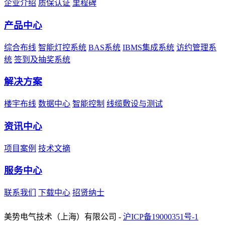
企业介绍
质保认证
里程碑
产品中心
综合布线
智能灯控系统
BAS系统
IBMS集成系统
访约管理系
统
签到及抽奖系统
解决方案
楼宇布线
数据中心
智能控制
线缆敷设与测试
资讯中心
项目案例
技术文摘
服务中心
联系我们
下载中心
招贤纳士
友情链接：
UCS优势·中国
美势电气技术（上海）有限公司 -
沪ICP备19000351号-1